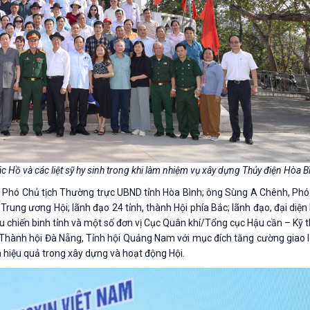
c Hồ và các liệt sỹ hy sinh trong khi làm nhiệm vụ xây dựng Thủy điện Hòa B
y, Phó Chủ tịch Thường trực UBND tỉnh Hòa Bình; ông Sùng A Chênh, Ph
Trung ương Hội; lãnh đạo 24 tỉnh, thành Hội phía Bắc; lãnh đạo, đại diệ
Cựu chiến binh tỉnh và một số đơn vị Cục Quân khí/Tổng cục Hậu cần – Kỹ
 Thành hội Đà Nẵng, Tỉnh hội Quảng Nam với mục đích tăng cường giao l
m hiệu quả trong xây dựng và hoạt động Hội.