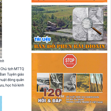
ình
ó Chủ tịch MTTQ
n Ban Tuyên giáo
 thuật đóng quân
ưu, học hỏi kinh