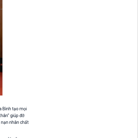
a Bình tạo mọi
thân" giúp đỡ
p nạn nhân chất