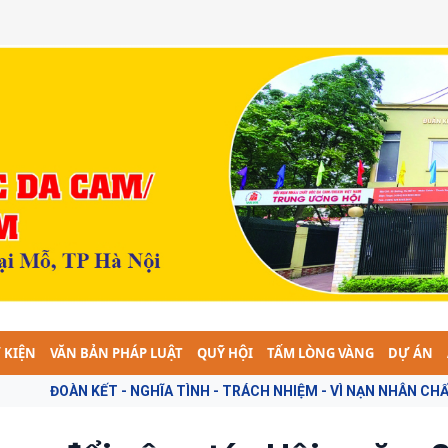
 KIỆN
VĂN BẢN PHÁP LUẬT
QUỸ HỘI
TẤM LÒNG VÀNG
DỰ ÁN
 TÌNH - TRÁCH NHIỆM - VÌ NẠN NHÂN CHẤT ĐỘC DA CAM -- "TOÀN D