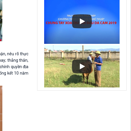
luận, nêu rõ thực
nay; thẳng thắn,
 chính quyền địa
tổng kết 10 năm