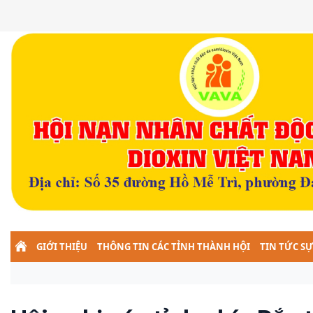
GIỚI THIỆU
THÔNG TIN CÁC TỈNH THÀNH HỘI
TIN TỨC SỰ
ĐOÀN KẾT - NGHĨA