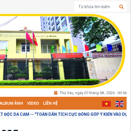
Thứ Sáu, ngày 07 tháng 08 , 2026 - 00:56
ALBUM ẢNH
VIDEO
LIÊN HỆ
ÂN TÍCH CỰC ĐÓNG GÓP Ý KIẾN VÀO DỰ THẢO BÁO CÁO CHÍNH TRỊ TẠ