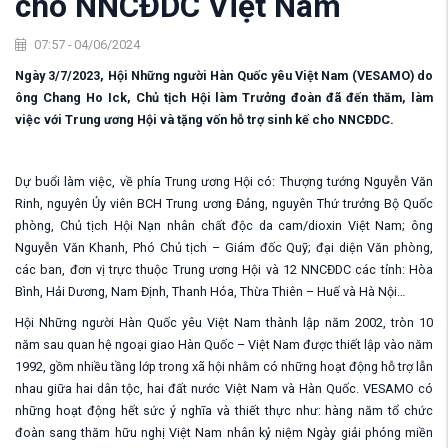
cho NNCĐDC Việt Nam
07:57 - 04/06/2024
Ngày 3/7/2023, Hội Những người Hàn Quốc yêu Việt Nam (VESAMO) do
ông Chang Ho Ick, Chủ tịch Hội làm Trưởng đoàn đã đến thăm, làm
việc với Trung ương Hội và tặng vốn hỗ trợ sinh kế cho NNCĐDC.
Dự buổi làm việc, về phía Trung ương Hội có: Thượng tướng Nguyễn Văn
Rinh, nguyên Ủy viên BCH Trung ương Đảng, nguyên Thứ trưởng Bộ Quốc
phòng, Chủ tịch Hội Nạn nhân chất độc da cam/dioxin Việt Nam; ông
Nguyễn Văn Khanh, Phó Chủ tịch – Giám đốc Quỹ; đại diện Văn phòng,
các ban, đơn vị trực thuộc Trung ương Hội và 12 NNCĐDC các tỉnh: Hòa
Bình, Hải Dương, Nam Định, Thanh Hóa, Thừa Thiên – Huế và Hà Nội…
Hội Những người Hàn Quốc yêu Việt Nam thành lập năm 2002, tròn 10
năm sau quan hệ ngoại giao Hàn Quốc – Việt Nam được thiết lập vào năm
1992, gồm nhiều tầng lớp trong xã hội nhằm có những hoạt động hỗ trợ lẫn
nhau giữa hai dân tộc, hai đất nước Việt Nam và Hàn Quốc. VESAMO có
những hoạt động hết sức ý nghĩa và thiết thực như: hàng năm tổ chức
đoàn sang thăm hữu nghị Việt Nam nhân kỷ niệm Ngày giải phóng miền