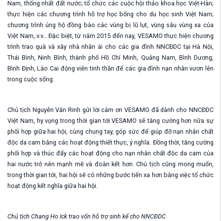
Nam, thống nhất đất nước; tổ chức các cuộc hội thảo khoa học Việt-Hàn;
thực hiện các chương trình hỗ trợ học bổng cho du học sinh Việt Nam;
chương trình ủng hộ đồng bào các vùng bị lũ lụt, vùng sâu vùng xa của
Việt Nam,.v.v… Đặc biệt, từ năm 2015 đến nay, VESAMO thực hiện chương
trình trao quà và xây nhà nhân ái cho các gia đình NNCĐDC tại Hà Nội,
Thái Bình, Ninh Bình, thành phố Hồ Chí Minh, Quảng Nam, Bình Dương,
Bình Định, Lào Cai động viên tinh thần để các gia đình nạn nhân vươn lên
trong cuộc sống.
Chủ tịch Nguyễn Văn Rinh gửi lời cảm ơn VESAMO đã dành cho NNCĐDC
Việt Nam, hy vọng trong thời gian tới VESAMO sẽ tăng cường hơn nữa sự
phối hợp giữa hai hội, cùng chung tay, góp sức để giúp đỡ nạn nhân chất
độc da cam bằng các hoạt động thiết thực, ý nghĩa. Đồng thời, tăng cường
phối hợp và thúc đẩy các hoạt động cho nạn nhân chất độc da cam của
hai nước trở nên mạnh mẽ và đoàn kết hơn. Chủ tịch cũng mong muốn,
trong thời gian tới, hai hội sẽ có những bước tiến xa hơn bằng việc tổ chức
hoạt động kết nghĩa giữa hai hội.
Chủ tịch Chang Ho Ick trao vốn hỗ trợ sinh kế cho NNCĐDC