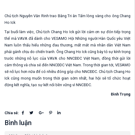
Chủ tịch Nguyễn Văn Rinh trao Bằng Tri ân Tấm lòng vàng cho ông
Chang
Ho Ick
Tại buổi làm việc, Chủ tịch Chang Ho Ick gửi lời cảm ơn sự đón tiếp trọng
thể mà VAVA đã dành cho VESAMO. Hội Những người Hàn Quốc yêu Việt
Nam luôn thấu hiểu những đau thương, mất mát mà nhân dân Việt Nam
phải gánh chịu do chiến tranh. Ông Chang Ho Ick cũng bày tỏ sự kính trọng
trước những nỗ lực của VAVA cho NNCĐDC Việt Nam, đồng thời gửi lời
cảm thông và chia sẻ đến NNCĐDC Việt Nam. Trong thời gian tới, VESAMO
sẽ nỗ lực hơn nữa để có nhiều đóng góp cho NNCĐDC. Chủ tịch Chang Ho
Ick cũng mong muốn trong thời gian sớm nhất, hai hội sẽ tổ chức hoạt
động kết nghĩa, tạo sự kết nối bền vững vì NNCĐDC.
Đình Trọng
Chia sẻ:
Bình luận