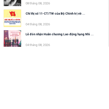
08 tháng 08, 2026
Chỉ thị số 11-CT/TW của Bộ Chính trị về ...
04 tháng 08, 2026
Lễ đón nhận Huân chương Lao động hạng Nhì ...
04 tháng 08, 2026
TAG PHỔ BIẾN
Áo thun
Genz
Tin tức tổng hợp
Đồng phục
Thời trang nữ
HỘI NẠN NHÂN CHẤT ĐỘC DA CAM/DIOXIN VIỆT