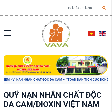
Ì NẠN NHÂN CHẤT ĐỘC DA CAM -- "TOÀN DÂN TÍCH CỰC ĐÓNG GÓP Ý KIẾN V
QUỸ NẠN NHÂN CHẤT ĐỘC
DA CAM/DIOXIN VIỆT NAM