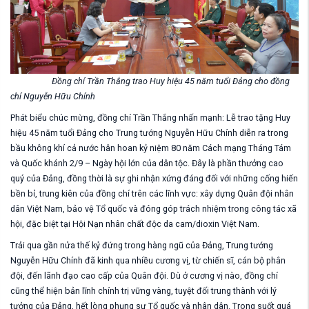
Đồng chí Trần Thắng trao Huy hiệu 45 năm tuổi Đảng cho đồng
chí Nguyễn Hữu Chính
Phát biểu chúc mừng, đồng chí Trần Thắng nhấn mạnh: Lễ trao tặng Huy
hiệu 45 năm tuổi Đảng cho Trung tướng Nguyễn Hữu Chính diễn ra trong
bầu không khí cả nước hân hoan kỷ niệm 80 năm Cách mạng Tháng Tám
và Quốc khánh 2/9 – Ngày hội lớn của dân tộc. Đây là phần thưởng cao
quý của Đảng, đồng thời là sự ghi nhận xứng đáng đối với những cống hiến
bền bỉ, trung kiên của đồng chí trên các lĩnh vực: xây dựng Quân đội nhân
dân Việt Nam, bảo vệ Tổ quốc và đóng góp trách nhiệm trong công tác xã
hội, đặc biệt tại Hội Nạn nhân chất độc da cam/dioxin Việt Nam.
Trải qua gần nửa thế kỷ đứng trong hàng ngũ của Đảng, Trung tướng
Nguyễn Hữu Chính đã kinh qua nhiều cương vị, từ chiến sĩ, cán bộ phân
đội, đến lãnh đạo cao cấp của Quân đội. Dù ở cương vị nào, đồng chí
cũng thể hiện bản lĩnh chính trị vững vàng, tuyệt đối trung thành với lý
tưởng của Đảng, hết lòng phụng sự Tổ quốc và nhân dân. Trong suốt quá