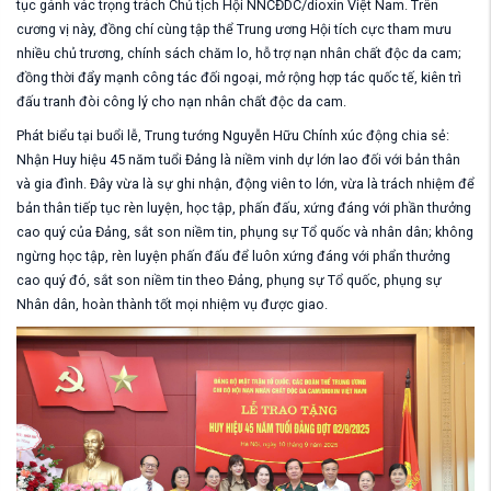
tục gánh vác trọng trách Chủ tịch Hội NNCĐDC/dioxin Việt Nam. Trên
cương vị này, đồng chí cùng tập thể Trung ương Hội tích cực tham mưu
nhiều chủ trương, chính sách chăm lo, hỗ trợ nạn nhân chất độc da cam;
đồng thời đẩy mạnh công tác đối ngoại, mở rộng hợp tác quốc tế, kiên trì
đấu tranh đòi công lý cho nạn nhân chất độc da cam.
Phát biểu tại buổi lễ, Trung tướng Nguyễn Hữu Chính xúc động chia sẻ:
Nhận Huy hiệu 45 năm tuổi Đảng là niềm vinh dự lớn lao đối với bản thân
và gia đình. Đây vừa là sự ghi nhận, động viên to lớn, vừa là trách nhiệm để
bản thân tiếp tục rèn luyện, học tập, phấn đấu, xứng đáng với phần thưởng
cao quý của Đảng, sắt son niềm tin, phụng sự Tổ quốc và nhân dân; không
ngừng học tập, rèn luyện phấn đấu để luôn xứng đáng với phẩn thưởng
cao quý đó, sắt son niềm tin theo Đảng, phụng sự Tổ quốc, phụng sự
Nhân dân, hoàn thành tốt mọi nhiệm vụ được giao.