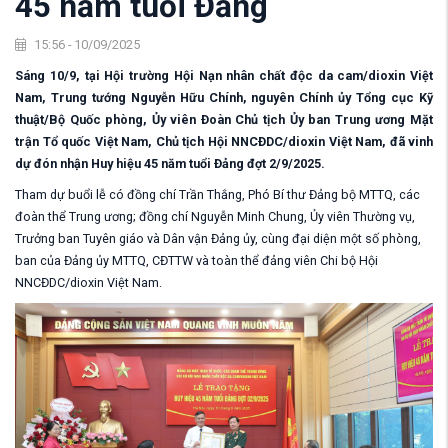
45 năm tuổi Đảng
15:56 - 10/09/2025
Sáng 10/9, tại Hội trường Hội Nạn nhân chất độc da cam/dioxin Việt
Nam, Trung tướng Nguyễn Hữu Chính, nguyên Chính ủy Tổng cục Kỹ
thuật/Bộ Quốc phòng, Ủy viên Đoàn Chủ tịch Ủy ban Trung ương Mặt
trận Tổ quốc Việt Nam, Chủ tịch Hội NNCĐDC/dioxin Việt Nam, đã vinh
dự đón nhận Huy hiệu 45 năm tuổi Đảng đợt 2/9/2025.
Tham dự buổi lễ có đồng chí Trần Thắng, Phó Bí thư Đảng bộ MTTQ, các
đoàn thể Trung ương; đồng chí Nguyễn Minh Chung, Ủy viên Thường vụ,
Trưởng ban Tuyên giáo và Dân vận Đảng ủy, cùng đại diện một số phòng,
ban của Đảng ủy MTTQ, CĐTTW và toàn thể đảng viên Chi bộ Hội
NNCĐDC/dioxin Việt Nam.