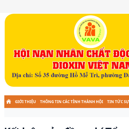
GIỚI THIỆU
THÔNG TIN CÁC TỈNH THÀNH HỘI
TIN TỨC SỰ
ĐOÀN KẾ