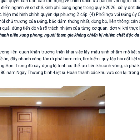
 giải quyết căn bản các tồn đọng về chính sách ưu đãi đối với người có
điểm nghẽn về cơ chế, kinh phí, công nghệ trong quý I/2026; xử lý dứt 
ực hiện mô hình chính quyền địa phương 2 cấp. (4) Phối hợp với Đảng ủy 
 thời chủ trương của Đảng, bảo đảm thống nhất, đồng bộ, liên thông; cân đ
u quả, đúng tiến độ và rõ trách nhiệm của từng cơ quan, đơn vị khi thực 
thanh niên xung phong, người tham gia kháng chiến bị nhiễm chất độc da 
ương liên quan khẩn trương triển khai việc lấy mẫu sinh phẩm mộ liệt 
n, đẩy nhanh công tác rà phá bom mìn, tìm kiếm, quy tập hài cốt liệt sĩ,
g Sơn. Trong đó xây dựng lộ trình cụ thể, ưu tiên khoanh vùng, rà phá k
m 80 năm Ngày Thương binh-Liệt sĩ. Hoàn thành các khu vực còn lại trong