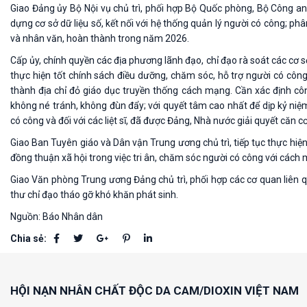
Giao Đảng ủy Bộ Nội vụ chủ trì, phối hợp Bộ Quốc phòng, Bộ Công an
dựng cơ sở dữ liệu số, kết nối với hệ thống quản lý người có công; ph
và nhân văn, hoàn thành trong năm 2026.
Cấp ủy, chính quyền các địa phương lãnh đạo, chỉ đạo rà soát các cơ 
thực hiện tốt chính sách điều dưỡng, chăm sóc, hỗ trợ người có công v
thành địa chỉ đỏ giáo dục truyền thống cách mạng. Cần xác định côn
không né tránh, không đùn đẩy; với quyết tâm cao nhất để dịp kỷ niệ
có công và đối với các liệt sĩ, đã được Đảng, Nhà nước giải quyết căn cơ
Giao Ban Tuyên giáo và Dân vận Trung ương chủ trì, tiếp tục thực hiện
đồng thuận xã hội trong việc tri ân, chăm sóc người có công với cách
Giao Văn phòng Trung ương Đảng chủ trì, phối hợp các cơ quan liên qu
thư chỉ đạo tháo gỡ khó khăn phát sinh.
Nguồn: Báo Nhân dân
Chia sẻ:
HỘI NẠN NHÂN CHẤT ĐỘC DA CAM/DIOXIN VIỆT NAM