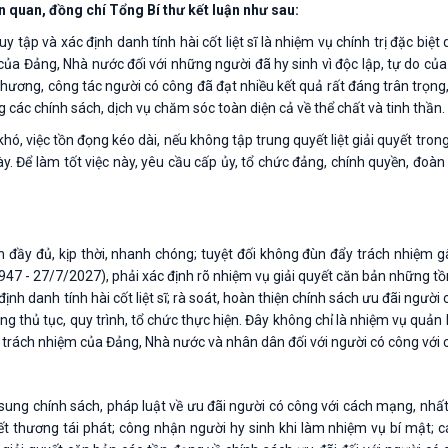
n quan, đồng chí Tổng Bí thư kết luận như sau:
tập và xác định danh tính hài cốt liệt sĩ là nhiệm vụ chính trị đặc biệt 
 của Đảng, Nhà nước đối với những người đã hy sinh vì độc lập, tự do củ
hương, công tác người có công đã đạt nhiều kết quả rất đáng trân trọn
các chính sách, dịch vụ chăm sóc toàn diện cả về thể chất và tinh thần.
ó, việc tồn đọng kéo dài, nếu không tập trung quyết liệt giải quyết tro
ày. Để làm tốt việc này, yêu cầu cấp ủy, tổ chức đảng, chính quyền, đoàn
m đầy đủ, kịp thời, nhanh chóng; tuyệt đối không đùn đẩy trách nhiệm 
47 - 27/7/2027), phải xác định rõ nhiệm vụ giải quyết căn bản những tồ
c định danh tính hài cốt liệt sĩ; rà soát, hoàn thiện chính sách ưu đãi người 
ong thủ tục, quy trình, tổ chức thực hiện. Đây không chỉ là nhiệm vụ quản
 là trách nhiệm của Đảng, Nhà nước và nhân dân đối với người có công với
 sung chính sách, pháp luật về ưu đãi người có công với cách mạng, nhất
ết thương tái phát; công nhận người hy sinh khi làm nhiệm vụ bí mật; c