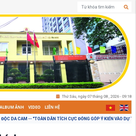
Thứ Sáu, ngày 07 tháng 08 , 2026 - 09:18
ALBUM ẢNH
VIDEO
LIÊN HỆ
- "TOÀN DÂN TÍCH CỰC ĐÓNG GÓP Ý KIẾN VÀO DỰ THẢO BÁO CÁO CHÍ