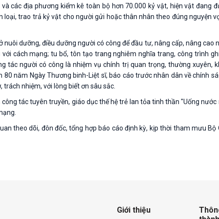
 và các địa phương kiểm kê toàn bộ hơn 70.000 kỷ vật, hiện vật đang đư
ân loại, trao trả kỷ vật cho người gửi hoặc thân nhân theo đúng nguyện v
sở nuôi dưỡng, điều dưỡng người có công để đầu tư, nâng cấp, nâng cao n
ới cách mạng; tu bổ, tôn tạo trang nghiêm nghĩa trang, công trình ghi c
g tác người có công là nhiệm vụ chính trị quan trọng, thường xuyên, k
m 80 năm Ngày Thương binh-Liệt sĩ, báo cáo trước nhân dân về chính sá
, trách nhiệm, với lòng biết ơn sâu sắc.
 công tác tuyên truyền, giáo dục thế hệ trẻ lan tỏa tinh thần "Uống nước
 mạng.
an theo dõi, đôn đốc, tổng hợp báo cáo định kỳ, kịp thời tham mưu Bộ C
Giới thiệu
Thông