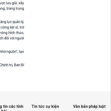
ợc lưu giữ; xây
ọng, trang trọng
ăng lực quản lý,
ông liệt sĩ, trở
hông hình thức,
ch đối với người
 nhớ nguồn", tạo
hính trị, Ban Bí
 tin các tỉnh
Tin tức sự kiện
Văn bản pháp luật