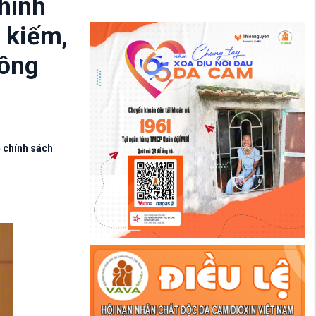
chính
 kiếm,
hông
ề chính sách