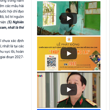
 công trong năm
điểm các mẫu hài
Quốc hội chỉ đạo
ối, bố trí nguồn
hiện.
(5) Nghiên
cam, nhất là thế
sĩ chưa xác định
 nhất là tại các
hu vực lõi, hoàn
 giai đoạn 2027-