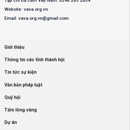
Tạp chí Da cam Việt Nam: 0246 265 2654
Website:
vava.org.vn
Email:
vava.org.vn@gmail.com
denhattruyen
de nhat truyen
Giới thiệu
Thông tin các tỉnh thành hội
Tin tức sự kiện
Văn bản pháp luật
Quỹ hội
Tấm lòng vàng
Dự án