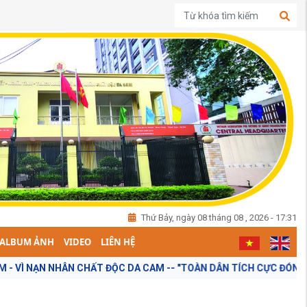
Thứ Bảy, ngày 08 tháng 08 , 2026 - 17:31
ALBUM ẢNH
VIDEO
LIÊN HỆ
NẠN NHÂN CHẤT ĐỘC DA CAM -- "TOÀN DÂN TÍCH CỰC ĐÓNG GÓP Ý KI