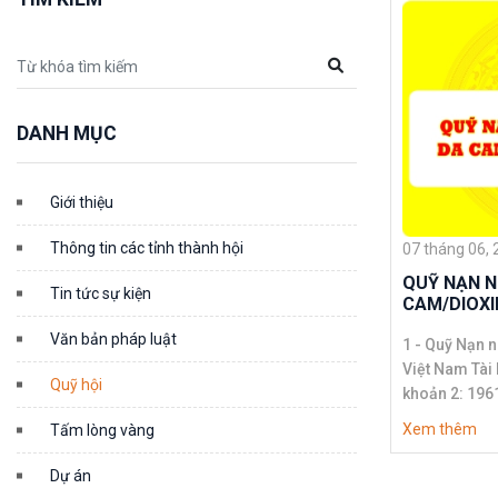
DANH MỤC
Giới thiệu
Thông tin các tỉnh thành hội
07 tháng 06,
QUỸ NẠN N
Tin tức sự kiện
CAM/DIOXI
Văn bản pháp luật
1 - Quỹ Nạn 
Việt Nam Tài khoản 1: 003 110 1234 005 Tài
Quỹ hội
khoản 2: 1961 Mở tại: Ngân hàng Thương
mại cổ phần 
Xem thêm
Tấm lòng vàng
Xuân, Hà Nội. Swift code Ngân hàn
M
Dự án