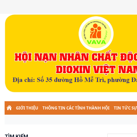
GIỚI THIỆU
THÔNG TIN CÁC TỈNH THÀNH HỘI
TIN TỨC SỰ
TÌM KIẾM