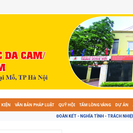
 KIỆN
VĂN BẢN PHÁP LUẬT
QUỸ HỘI
TẤM LÒNG VÀNG
DỰ ÁN
ĐOÀN KẾT - NGHĨA TÌNH - TRÁCH NHIỆM - VÌ 