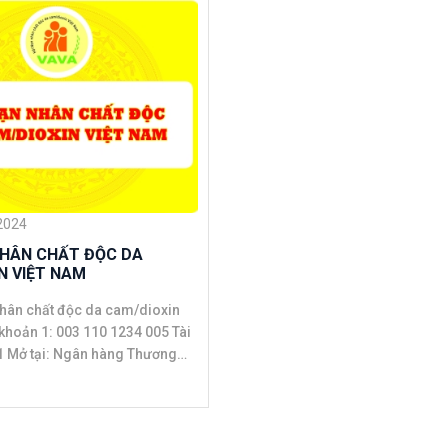
 2024
HÂN CHẤT ĐỘC DA 
N VIỆT NAM
nhân chất độc da cam/dioxin
Quân đội, chi nhánh Thanh
g:
SCBVNVX 2 - Quỹ Nạn nhân chất độc da ...