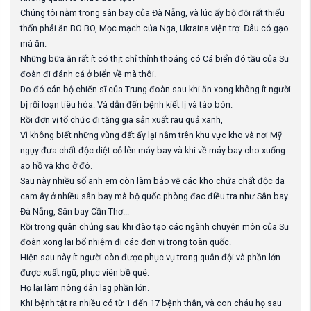
Chúng tôi nằm trong sân bay của Đà Nẵng, và lúc ấy bộ đội rất thiếu
thốn phải ăn BO BO, Mọc mạch của Nga, Ukraina viện trợ. Đâu có gạo
mà ăn.
Những bữa ăn rất ít có thịt chỉ thỉnh thoảng có Cá biển đó tầu của Sư
đoàn đi đánh cá ở biển về mà thôi.
Do đó cán bộ chiến sĩ của Trung đoàn sau khi ăn xong không ít người
bị rối loạn tiêu hóa. Và dẫn đến bệnh kiết lị và táo bón.
Rồi đơn vị tổ chức đi tăng gia sản xuất rau quả xanh,
Vì không biết những vùng đất ấy lại nằm trên khu vực kho và nơi Mỹ
ngụy đưa chất độc diệt cỏ lên máy bay và khi về máy bay cho xuống
ao hồ và kho ở đó.
Sau này nhiều số anh em còn làm bảo vệ các kho chứa chất độc da
cam ây ở nhiều sân bay mà bộ quốc phòng đac điều tra như Sân bay
Đà Nẵng, Sân bay Cần Thơ...
Rồi trong quân chủng sau khi đào tạo các ngành chuyên môn của Sư
đoàn xong lại bổ nhiệm đi các đơn vị trong toàn quốc.
Hiện sau này ít người còn được phục vụ trong quân đội và phần lớn
được xuất ngũ, phục viên bề quê.
Họ lại làm nông dân lag phần lớn.
Khi bệnh tật ra nhiều có từ 1 đến 17 bệnh thân, và con cháu họ sau