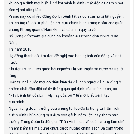
khi có gia đình mới biết là có khi mình bị dính Chất độc da cam ở nơi
đơn vị nơi công tác.
Vì sau này có nhiều đồng đội bị bệnh tật và con cái họ bị tật nguyền.
Thì chúng tôi có tự phát lập hội cựu chiến binh Trung đoàn 282 quân
chủng Không quân ở Nam Định và.các tỉnh quy tụ về.
Số lượng đến tham gia cũng có khoảng 400 trong đơn vị xưa ở Đà
Nẵng.
Thì năm 2010
Họ đồng thanh có làm đơn đề nghị các ban ngành của đảng và.nhà
nước.
Khi đơn tới chú tịch quốc hội Nguyễn Thị Kim Ngân và được bà trả lời
rằng::
Hiện tại nhà nước mới có điều kiện để.đãi ngộ người đã qua vùng ô
nhiễm chất độc diệt cỏ ấy thông qua qui định của chính sách,.có
1/17 bệnh tật của Lính Mỹ hay của bộ Y tế mới biết bệnh tật
của.mình.
Ngay Trung đoàn trưởng của chúng tôi lúc đó là trung tá Trần Tích
quê ở Vĩnh Phúc cũng bị 3 đứa con gái bị nằm liệt.. hay Tham mưu
trưởng Trung đoàn là đồng chí Trần Hinh, sau về quân chủng làm chủ
nhiệm kiểm tra mà cũng chưa được hưởng chính sách Da cam trong