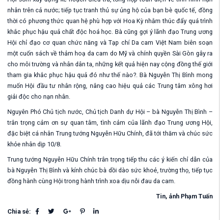
nhân trên cả nước; tiếp tục tranh thủ sự ủng hộ của bạn bè quốc tế, đồng
thời có phương thức quan hệ phù hợp với Hoa Kỳ nhằm thúc đẩy quá trình
khắc phục hậu quả chất độc hoá học. Bà cũng gợi ý lãnh đạo Trung ương
Hội chỉ đạo cơ quan chức năng và Tạp chí Da cam Việt Nam biên soạn
một cuốn sách về thảm hoạ da cam do Mỹ và chính quyền Sài Gòn gây ra
cho môi trường và nhân dân ta, những kết quả hiện nay cộng đồng thế giới
tham gia khắc phục hậu quả đó như thế nào?. Bà Nguyễn Thị Bình mong
muốn Hội đầu tư nhân rộng, nâng cao hiệu quả các Trung tâm xông hơi
giải độc cho nạn nhân.
Nguyên Phó Chủ tịch nước, Chủ tịch Danh dự Hội – bà Nguyễn Thị Bình –
trân trọng cảm ơn sự quan tâm, tình cảm của lãnh đạo Trung ương Hội,
đặc biệt cá nhân Trung tướng Nguyễn Hữu Chính, đã tới thăm và chúc sức
khỏe nhân dịp 10/8.
Trung tướng Nguyễn Hữu Chính trân trọng tiếp thu các ý kiến chỉ dẫn của
bà Nguyễn Thị Bình và kính chúc bà dồi dào sức khoẻ, trường thọ, tiếp tục
đồng hành cùng Hội trong hành trình xoa dịu nỗi đau da cam.
Tin, ảnh Phạm Tuấn
Chia sẻ: