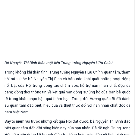
Bà Nguyễn Thị Bình thân mật tiếp Trung tướng Nguyễn Hữu Chính
Trong không khí thân tình, Trung tướng Nguyễn Hữu Chính quan tâm, thăm
hỏi sức khỏe bà Nguyễn Thị Bình và báo cáo khái quát những hoạt động
nổi bật của Hội trong công tác chăm sóc, hỗ trợ nạn nhân chất độc da
cam; đồng thời thông tin về kết quả vận động sự ủng hộ của bạn bè quốc
tế trong khắc phục hậu quả thảm họa. Trong đó, Vương quốc Bỉ đã dành
sự quan tâm đặc biệt, hiệu quả và thiết thực đối với nạn nhân chất độc da
cam Việt Nam.
Bày tỏ niềm vui trước những kết quả Hội đạt được, bà Nguyễn Thị Bình đặc
biệt quan tâm đến đời sống hiện nay của nạn nhân. Bà đề nghị Trung ương
Hội sớm xây dựng kế hoạch điều tra, tổng hợp toàn diện về tình hình nạn