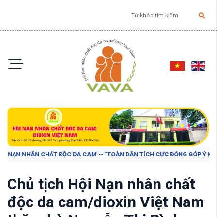
Ì NẠN NHÂN CHẤT ĐỘC DA CAM -- "TOÀN DÂN TÍCH CỰC ĐÓNG GÓP Ý KIẾN V
Chủ tịch Hội Nạn nhân chất
độc da cam/dioxin Việt Nam