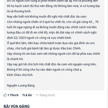
đó có người con cũng bị phơi nhiễm bệnh tật ấy. Khi ra phường làm
thì họ hạch sách đủ thứ nên đồng chí không làm nữa, vì có lương Đại
tá và thương binh.
Nay vẫn biết mà không muốn đề nghị Hội chất độc da cam.
Còn những người chiến sĩ ở quê họ chết rồi, còn số già cũng 65 _ 70
tuổi rồi ngại ngùng đi xa không muốn động vào chính sách mà tiền
lương đâu có để đi xin chế độ, mặc dù đợt này có chính sách nghị
định 22/ 2025 người có công và cựu chiến binh.
Ở quê khó lắm, tiền bạc chữa bệnh toàn dựa vào gia đình và con
cháu, chứ tuổi già bệnh tật làm gì được đâu.bác Chính..
Vậy chúng tôi xin bác xem xét những người còn để lại phía sau chính
là chúnh tôi.
Vậy nay gửi tới chú tịch Hội chất độc da cam với nguyện vọng trên,
không ít thì cũng cho họ vào diện người có công chút ạ.
Kính Chào chủ tích.
Nguyễn Lương Bằng.
1
Thích
Trả lời
11 tháng trước
BÀI VỪA ĐĂNG