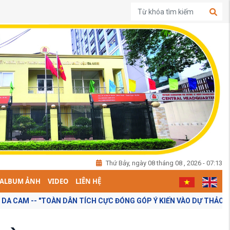
Thứ Bảy, ngày 08 tháng 08 , 2026 - 07:13
ALBUM ẢNH
VIDEO
LIÊN HỆ
ÍCH CỰC ĐÓNG GÓP Ý KIẾN VÀO DỰ THẢO BÁO CÁO CHÍNH TRỊ TẠI ĐẠ