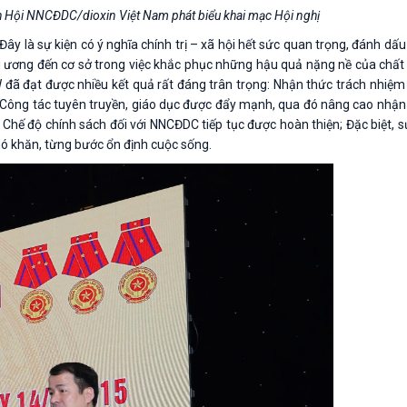
h Hội NNCĐDC/dioxin Việt Nam phát biểu khai mạc Hội nghị
Đây là sự kiện có ý nghĩa chính trị – xã hội hết sức quan trọng, đánh dấ
ng ương đến cơ sở trong việc khắc phục những hậu quả nặng nề của chất
TW đã đạt được nhiều kết quả rất đáng trân trọng: Nhận thức trách nhiệm
; Công tác tuyên truyền, giáo dục được đẩy mạnh, qua đó nâng cao nhận 
”; Chế độ chính sách đối với NNCĐDC tiếp tục được hoàn thiện; Đặc biệt,
ó khăn, từng bước ổn định cuộc sống.