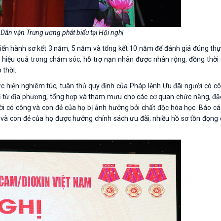
Dân vận Trung ương phát biểu tại Hội nghị
iến hành sơ kết 3 năm, 5 năm và tổng kết 10 năm để đánh giá đúng thực
làm hiệu quả trong chăm sóc, hỗ trợ nạn nhân được nhân rộng, đồng thờ
 thời.
ực hiện nghiêm túc, tuân thủ quy định của Pháp lệnh Ưu đãi người có cô
ị từ địa phương, tổng hợp và tham mưu cho các cơ quan chức năng, đặc
ời có công và con đẻ của họ bị ảnh hưởng bởi chất độc hóa học. Báo cá
 và con đẻ của họ được hưởng chính sách ưu đãi; nhiều hồ sơ tồn đọng đ