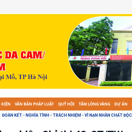
 KIỆN
VĂN BẢN PHÁP LUẬT
QUỸ HỘI
TẤM LÒNG VÀNG
DỰ ÁN
H - TRÁCH NHIỆM - VÌ NẠN NHÂN CHẤT ĐỘC DA CAM -- "TOÀN DÂN T