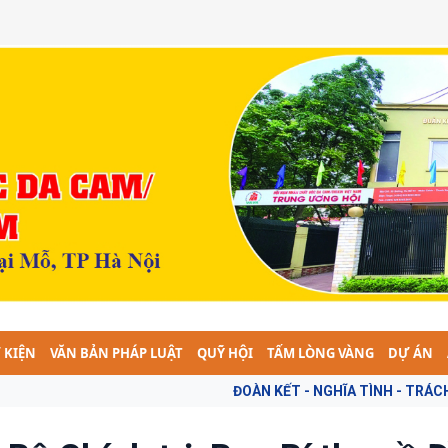
 KIỆN
VĂN BẢN PHÁP LUẬT
QUỸ HỘI
TẤM LÒNG VÀNG
DỰ ÁN
ĐOÀN KẾT - NGHĨA TÌNH - TRÁCH NHIỆM - VÌ NẠ