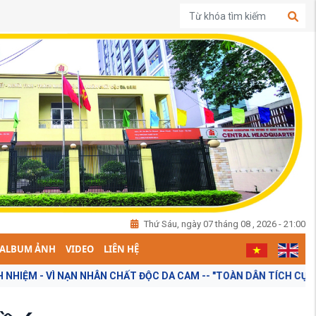
Thứ Sáu, ngày 07 tháng 08 , 2026 - 21:00
ALBUM ẢNH
VIDEO
LIÊN HỆ
N NHÂN CHẤT ĐỘC DA CAM -- "TOÀN DÂN TÍCH CỰC ĐÓNG GÓP Ý KIẾ